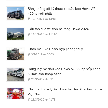
Bảng thông số kỹ thuật xe đầu kéo Howo A7
420hp mới nhất
17/1/2024
14946
Cấu tạo của xe trộn bê tông Howo 2024
17/1/2024
11190
Chọn màu xe Howo hợp phong thủy
3/4/2019
5663
Hàng loạt xe đầu kéo Howo A7 380hp xếp hàng
lũ lượt chờ nhập cảnh
20/3/2019
3315
Chi nhánh đại lý Xe Howo liên tục khai trương tại
Việt Nam
18/3/2019
4173