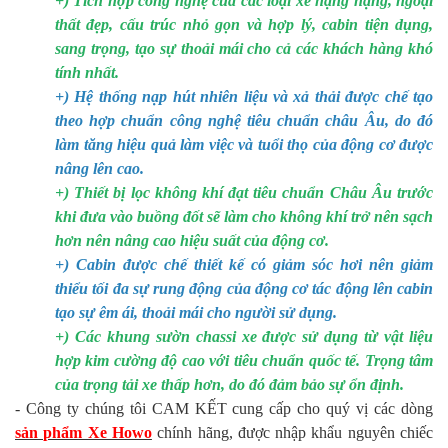
+) Tích hợp công nghệ của các loại xe hạng nặng, ngoại
thất đẹp, cấu trúc nhỏ gọn và hợp lý, cabin tiện dụng,
sang trọng, tạo sự thoải mái cho cả các khách hàng khó
tính nhất.
+) Hệ thống nạp hút nhiên liệu và xả thải được chế tạo
theo hợp chuẩn công nghệ tiêu chuẩn châu Âu, do đó
làm tăng hiệu quả làm việc và tuổi thọ của động cơ được
nâng lên cao.
+) Thiết bị lọc không khí đạt tiêu chuẩn Châu Âu trước
khi đưa vào buồng đốt sẽ làm cho không khí trở nên sạch
hơn nên nâng cao hiệu suất của động cơ.
+) Cabin được chế thiết kế có giảm sóc hơi nên giảm
thiểu tối đa sự rung động của động cơ tác động lên cabin
tạo sự êm ái, thoải mái cho người sử dụng.
+) Các khung sườn chassi xe được sử dụng từ vật liệu
hợp kim cường độ cao với tiêu chuẩn quốc tế. Trọng tâm
của trọng tải xe thấp hơn, do đó đảm bảo sự ổn định.
- Công ty chúng tôi CAM KẾT cung cấp cho quý vị các dòng
sản phẩm Xe Howo
chính hãng, được nhập khẩu nguyên chiếc