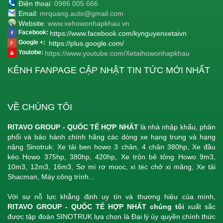
Điện thoại:
0986 005 666
Email:
mrquang.auto@gmail.com
Website:
www.xehowonhapkhau.vn
Facebook:
https://www.facebook.com/kynguyenxetaivn
Google +:
https://plus.google.com/
Youtobe:
https://www.youtube.com/Xetaihowonhapkhau
KÊNH FANPAGE CẬP NHẬT TIN TỨC MỚI NHẤT
VỀ CHÚNG TÔI
RITAVO GROUP - QUỐC TẾ HỢP NHẤT
là nhà nhập khẩu, phân
phối và bảo hành chính hãng các dòng xe hạng trung và hạng
nặng Sinotruk: Xe tải ben howo 3 chân, 4 chân 380hp, Xe đầu
kéo Howo 375hp, 380hp, 420hp, Xe trộn bê tông Howo 9m3,
10m3, 12m3, 16m3, Sơ mi rơ mooc, xi téc chở xi măng, Xe tải
Shacman, Máy công trình...
Với sự nỗ lực khẳng định uy tín và thương hiệu của mình,
RITAVO GROUP - QUỐC TẾ HỢP NHẤT chúng tôi
xuất sắc
được tập đoàn SINOTRUK lựa chọn là Đại lý ủy quyền chính thức