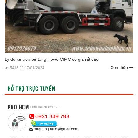
Lý do xe trộn bê tông Howo CIMC có giá rất cao
Xem tiếp
5418
17/01/2024
HỖ TRỢ TRỰC TUYẾN
PKD HCM
(Online Service )
0931 349 793
mrquang.auto@gmail.com