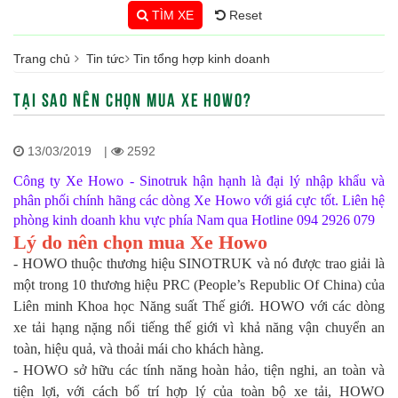
TÌM XE
Reset
Trang chủ
Tin tức
Tin tổng hợp kinh doanh
TẠI SAO NÊN CHỌN MUA XE HOWO?
13/03/2019
|
2592
Công ty Xe Howo - Sinotruk hận hạnh là đại lý nhập khẩu và
phân phối chính hãng các dòng Xe Howo với giá cực tốt. Liên hệ
phòng kinh doanh khu vực phía Nam qua Hotline 094 2926 079
Lý do nên chọn mua Xe Howo
- HOWO thuộc thương hiệu SINOTRUK và nó được trao giải là
một trong 10 thương hiệu PRC (People’s Republic Of China) của
Liên minh Khoa học Năng suất Thế giới. HOWO với các dòng
xe tải hạng nặng nổi tiếng thế giới vì khả năng vận chuyển an
toàn, hiệu quả, và thoải mái cho khách hàng.
- HOWO sở hữu các tính năng hoàn hảo, tiện nghi, an toàn và
tiện lợi, với cách bố trí hợp lý của toàn bộ xe tải, HOWO