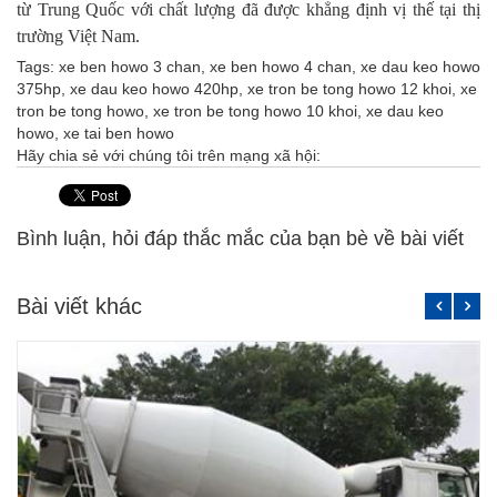
từ Trung Quốc với chất lượng đã được khẳng định vị thế tại thị
trường Việt Nam.
Tags:
xe ben howo 3 chan
,
xe ben howo 4 chan
,
xe dau keo howo
375hp
,
xe dau keo howo 420hp
,
xe tron be tong howo 12 khoi
,
xe
tron be tong howo
,
xe tron be tong howo 10 khoi
,
xe dau keo
howo
,
xe tai ben howo
Hãy chia sẻ với chúng tôi trên mạng xã hội:
Bình luận, hỏi đáp thắc mắc của bạn bè về bài viết
Bài viết khác