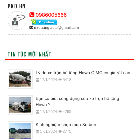
PKD HN
0986005666
mrquang.auto@gmail.com
TIN TỨC MỚI NHẤT
Lý do xe trộn bê tông Howo CIMC có giá rất cao
17/1/2024
5418
Bạn có biết công dụng của xe trộn bê tông
Howo ?
17/1/2024
4765
Kinh nghiệm chọn mua Xe ben
17/1/2024
3775