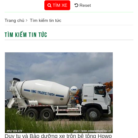
TÌM XE
Reset
Trang chủ
Tìm kiếm tin tức
TÌM KIẾM TIN TỨC
Duy tu và Bảo dưỡng xe trộn bê tông Howo