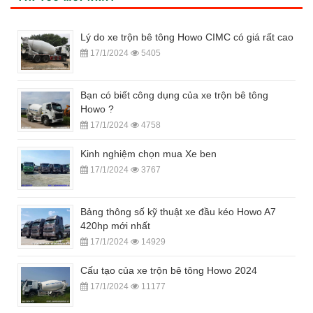
Lý do xe trộn bê tông Howo CIMC có giá rất cao
17/1/2024
5405
Bạn có biết công dụng của xe trộn bê tông
Howo ?
17/1/2024
4758
Kinh nghiệm chọn mua Xe ben
17/1/2024
3767
Bảng thông số kỹ thuật xe đầu kéo Howo A7
420hp mới nhất
17/1/2024
14929
Cấu tạo của xe trộn bê tông Howo 2024
17/1/2024
11177