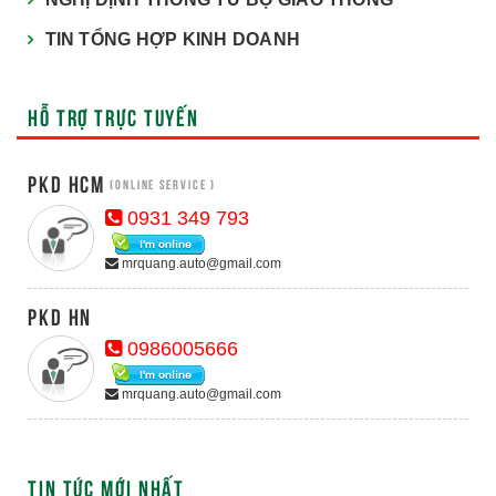
TIN TỔNG HỢP KINH DOANH
HỖ TRỢ TRỰC TUYẾN
PKD HCM
(Online Service )
0931 349 793
mrquang.auto@gmail.com
PKD HN
0986005666
mrquang.auto@gmail.com
TIN TỨC MỚI NHẤT