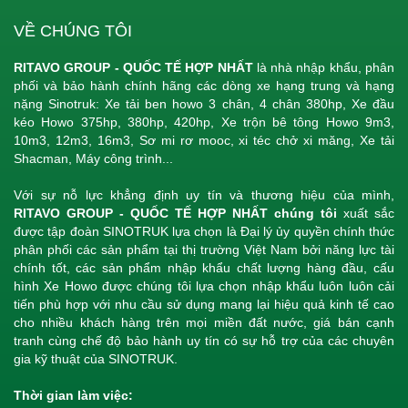
VỀ CHÚNG TÔI
RITAVO GROUP - QUỐC TẾ HỢP NHẤT
là nhà nhập khẩu, phân
phối và bảo hành chính hãng các dòng xe hạng trung và hạng
nặng Sinotruk: Xe tải ben howo 3 chân, 4 chân 380hp, Xe đầu
kéo Howo 375hp, 380hp, 420hp, Xe trộn bê tông Howo 9m3,
10m3, 12m3, 16m3, Sơ mi rơ mooc, xi téc chở xi măng, Xe tải
Shacman, Máy công trình...
Với sự nỗ lực khẳng định uy tín và thương hiệu của mình,
RITAVO GROUP - QUỐC TẾ HỢP NHẤT chúng tôi
xuất sắc
được tập đoàn SINOTRUK lựa chọn là Đại lý ủy quyền chính thức
phân phối các sản phẩm tại thị trường Việt Nam bởi năng lực tài
chính tốt, các sản phẩm nhập khẩu chất lượng hàng đầu, cấu
hình Xe Howo được chúng tôi lựa chọn nhập khẩu luôn luôn cải
tiến phù hợp với nhu cầu sử dụng mang lại hiệu quả kinh tế cao
cho nhiều khách hàng trên mọi miền đất nước, giá bán cạnh
tranh cùng chế độ bảo hành uy tín có sự hỗ trợ của các chuyên
gia kỹ thuật của SINOTRUK.
Thời gian làm việc: