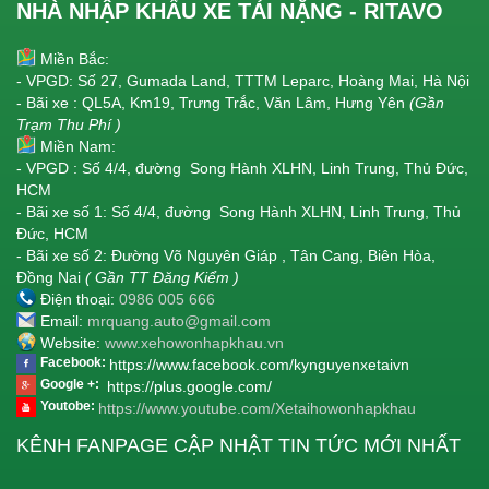
NHÀ NHẬP KHẨU XE TẢI NẶNG - RITAVO
Miền Bắc:
- VPGD: Số 27, Gumada Land, TTTM Leparc, Hoàng Mai, Hà Nội
- Bãi xe : QL5A, Km19, Trưng Trắc, Văn Lâm, Hưng Yên
(Gần
Trạm Thu Phí )
Miền Nam:
- VPGD : Số 4/4, đường Song Hành XLHN, Linh Trung, Thủ Đức,
HCM
- Bãi xe số 1: Số 4/4, đường Song Hành XLHN, Linh Trung, Thủ
Đức, HCM
- Bãi xe số 2: Đường Võ Nguyên Giáp , Tân Cang, Biên Hòa,
Đồng Nai
( Gần TT Đăng Kiểm )
Điện thoại:
0986 005 666
Email:
mrquang.auto@gmail.com
Website:
www.xehowonhapkhau.vn
Facebook:
https://www.facebook.com/kynguyenxetaivn
Google +:
https://plus.google.com/
Youtobe:
https://www.youtube.com/Xetaihowonhapkhau
KÊNH FANPAGE CẬP NHẬT TIN TỨC MỚI NHẤT