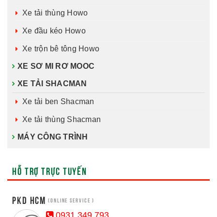
Xe tải thùng Howo
Xe đầu kéo Howo
Xe trộn bê tông Howo
XE SƠ MI RƠ MOOC
XE TẢI SHACMAN
Xe tải ben Shacman
Xe tải thùng Shacman
MÁY CÔNG TRÌNH
HỖ TRỢ TRỰC TUYẾN
PKD HCM
(Online Service )
0931 349 793