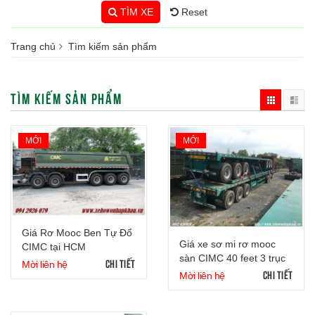
TÌM XE
Reset
Trang chủ
Tìm kiếm sản phẩm
TÌM KIẾM SẢN PHẨM
MỚI
MỚI
Giá Rơ Mooc Ben Tự Đổ
Giá xe sơ mi rơ mooc
CIMC tại HCM
sàn CIMC 40 feet 3 trục
CHI TIẾT
Mời liên hệ
CHI TIẾT
Mời liên hệ