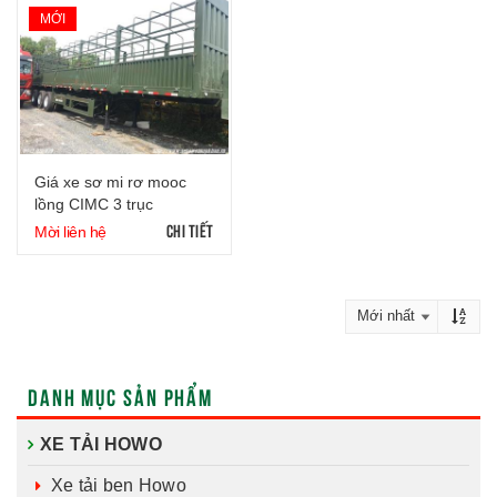
MỚI
Giá xe sơ mi rơ mooc
lồng CIMC 3 trục
CHI TIẾT
Mời liên hệ
DANH MỤC SẢN PHẨM
XE TẢI HOWO
Xe tải ben Howo