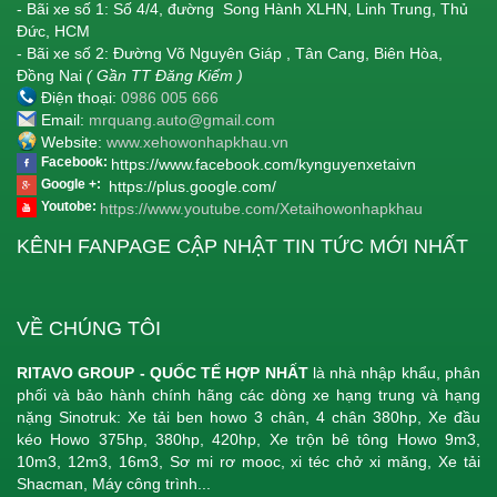
- Bãi xe số 1: Số 4/4, đường Song Hành XLHN, Linh Trung, Thủ
Đức, HCM
- Bãi xe số 2: Đường Võ Nguyên Giáp , Tân Cang, Biên Hòa,
Đồng Nai
( Gần TT Đăng Kiểm )
Điện thoại:
0986 005 666
Email:
mrquang.auto@gmail.com
Website:
www.xehowonhapkhau.vn
Facebook:
https://www.facebook.com/kynguyenxetaivn
Google +:
https://plus.google.com/
Youtobe:
https://www.youtube.com/Xetaihowonhapkhau
KÊNH FANPAGE CẬP NHẬT TIN TỨC MỚI NHẤT
VỀ CHÚNG TÔI
RITAVO GROUP - QUỐC TẾ HỢP NHẤT
là nhà nhập khẩu, phân
phối và bảo hành chính hãng các dòng xe hạng trung và hạng
nặng Sinotruk: Xe tải ben howo 3 chân, 4 chân 380hp, Xe đầu
kéo Howo 375hp, 380hp, 420hp, Xe trộn bê tông Howo 9m3,
10m3, 12m3, 16m3, Sơ mi rơ mooc, xi téc chở xi măng, Xe tải
Shacman, Máy công trình...