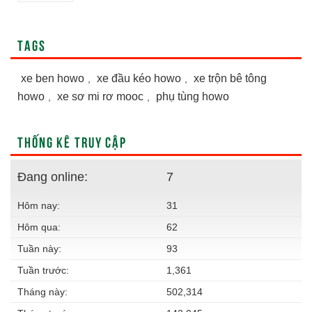
TAGS
xe ben howo
xe đầu kéo howo
xe trộn bê tông
,
,
howo
xe sơ mi rơ mooc
phụ tùng howo
,
,
THỐNG KÊ TRUY CẬP
Đang online:
7
Hôm nay:
31
Hôm qua:
62
Tuần này:
93
Tuần trước:
1,361
Tháng này:
502,314