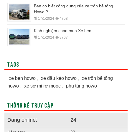
Bạn có biết công dụng của xe trộn bê tông
Howo ?
17/1/2024
4758
Kinh nghiệm chọn mua Xe ben
17/1/2024
3767
TAGS
xe ben howo
xe đầu kéo howo
xe trộn bê tông
,
,
howo
xe sơ mi rơ mooc
phụ tùng howo
,
,
THỐNG KÊ TRUY CẬP
Đang online:
24