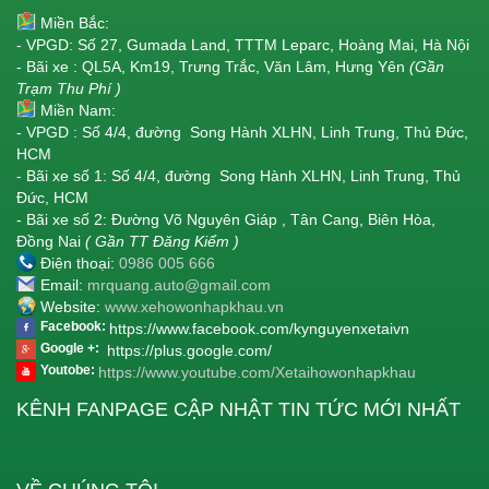
Miền Bắc:
- VPGD: Số 27, Gumada Land, TTTM Leparc, Hoàng Mai, Hà Nội
- Bãi xe : QL5A, Km19, Trưng Trắc, Văn Lâm, Hưng Yên
(Gần
Trạm Thu Phí )
Miền Nam:
- VPGD : Số 4/4, đường Song Hành XLHN, Linh Trung, Thủ Đức,
HCM
- Bãi xe số 1: Số 4/4, đường Song Hành XLHN, Linh Trung, Thủ
Đức, HCM
- Bãi xe số 2: Đường Võ Nguyên Giáp , Tân Cang, Biên Hòa,
Đồng Nai
( Gần TT Đăng Kiểm )
Điện thoại:
0986 005 666
Email:
mrquang.auto@gmail.com
Website:
www.xehowonhapkhau.vn
Facebook:
https://www.facebook.com/kynguyenxetaivn
Google +:
https://plus.google.com/
Youtobe:
https://www.youtube.com/Xetaihowonhapkhau
KÊNH FANPAGE CẬP NHẬT TIN TỨC MỚI NHẤT