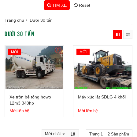
TÌM XE
Reset
Trang chủ
Dưới 30 tấn
DƯỚI 30 TẤN
MỚI
MỚI
Xe trộn bê tông howo
Máy xúc lật SDLG 4 khối
12m3 340hp
Mời liên hệ
Mời liên hệ
Trang 1 2 Sản phẩm