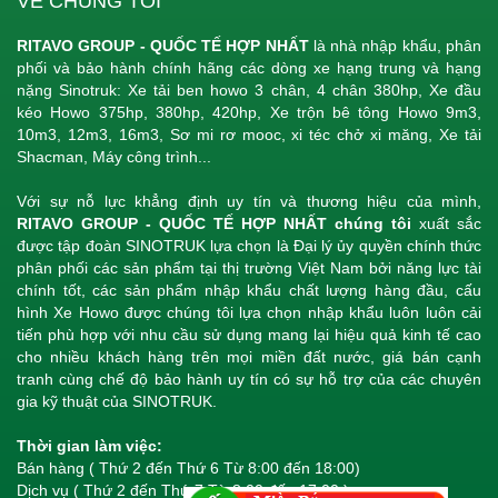
VỀ CHÚNG TÔI
RITAVO GROUP - QUỐC TẾ HỢP NHẤT
là nhà nhập khẩu, phân
phối và bảo hành chính hãng các dòng xe hạng trung và hạng
nặng Sinotruk: Xe tải ben howo 3 chân, 4 chân 380hp, Xe đầu
kéo Howo 375hp, 380hp, 420hp, Xe trộn bê tông Howo 9m3,
10m3, 12m3, 16m3, Sơ mi rơ mooc, xi téc chở xi măng, Xe tải
Shacman, Máy công trình...
Với sự nỗ lực khẳng định uy tín và thương hiệu của mình,
RITAVO GROUP - QUỐC TẾ HỢP NHẤT chúng tôi
xuất sắc
được tập đoàn SINOTRUK lựa chọn là Đại lý ủy quyền chính thức
phân phối các sản phẩm tại thị trường Việt Nam bởi năng lực tài
chính tốt, các sản phẩm nhập khẩu chất lượng hàng đầu, cấu
hình Xe Howo được chúng tôi lựa chọn nhập khẩu luôn luôn cải
tiến phù hợp với nhu cầu sử dụng mang lại hiệu quả kinh tế cao
cho nhiều khách hàng trên mọi miền đất nước, giá bán cạnh
tranh cùng chế độ bảo hành uy tín có sự hỗ trợ của các chuyên
gia kỹ thuật của SINOTRUK.
Thời gian làm việc:
Bán hàng ( Thứ 2 đến Thứ 6 Từ 8:00 đến 18:00)
Dịch vụ ( Thứ 2 đến Thứ 7 Từ 8:00 đến 17:00 )